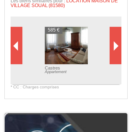
Les biens similaires pour :
LOCATION MAISON DE
VILLAGE SOUAL (81580)
585 €
Castres
Appartement
* CC : Charges comprises