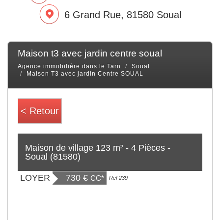
6 Grand Rue, 81580 Soual
maison t3 avec jardin centre soual
Agence immobilière dans le Tarn
Soual
Maison T3 avec jardin Centre SOUAL
< Retour
Maison de village 123 m² - 4 Pièces -
Soual (81580)
LOYER
730 €
CC*
Ref 239