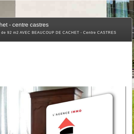
et - centre castres
s de 92 m2 AVEC BEAUCOUP DE CACHET - Centre CASTRES