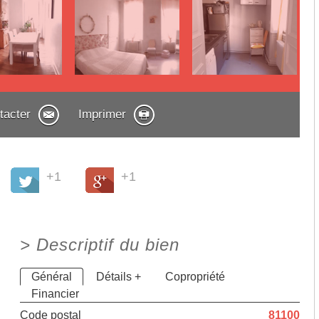
tacter
Imprimer
+1
+1
>
Descriptif du bien
Général
Détails +
Copropriété
Financier
Code postal
81100