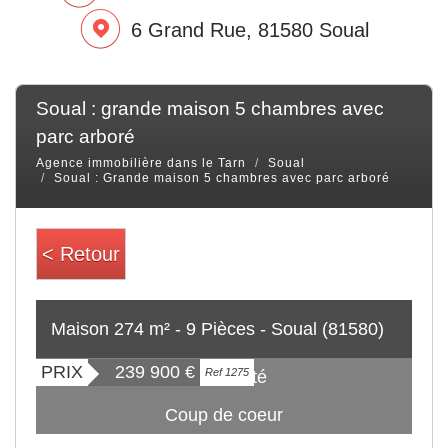
6 Grand Rue, 81580 Soual
soual : grande maison 5 chambres avec
parc arboré
Agence immobilière dans le Tarn
Soual
Soual : Grande maison 5 chambres avec parc arboré
< Retour
Maison 274 m² - 9 Pièces - Soual (81580)
PRIX
239 900
€
Ref 1275
Exclusivité
Coup de coeur