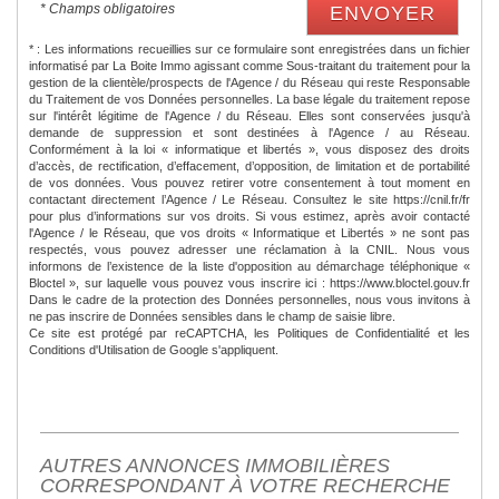
* Champs obligatoires
ENVOYER
* : Les informations recueillies sur ce formulaire sont enregistrées dans un fichier
informatisé par La Boite Immo agissant comme Sous-traitant du traitement pour la
gestion de la clientèle/prospects de l'Agence / du Réseau qui reste Responsable
du Traitement de vos Données personnelles. La base légale du traitement repose
sur l'intérêt légitime de l'Agence / du Réseau. Elles sont conservées jusqu'à
demande de suppression et sont destinées à l'Agence / au Réseau.
Conformément à la loi « informatique et libertés », vous disposez des droits
d’accès, de rectification, d’effacement, d’opposition, de limitation et de portabilité
de vos données. Vous pouvez retirer votre consentement à tout moment en
contactant directement l’Agence / Le Réseau. Consultez le site https://cnil.fr/fr
pour plus d’informations sur vos droits. Si vous estimez, après avoir contacté
l'Agence / le Réseau, que vos droits « Informatique et Libertés » ne sont pas
respectés, vous pouvez adresser une réclamation à la CNIL. Nous vous
informons de l’existence de la liste d'opposition au démarchage téléphonique «
Bloctel », sur laquelle vous pouvez vous inscrire ici : https://www.bloctel.gouv.fr
Dans le cadre de la protection des Données personnelles, nous vous invitons à
ne pas inscrire de Données sensibles dans le champ de saisie libre.
Ce site est protégé par reCAPTCHA, les
Politiques de Confidentialité
et les
Conditions d'Utilisation
de Google s'appliquent.
AUTRES ANNONCES IMMOBILIÈRES
CORRESPONDANT À VOTRE RECHERCHE