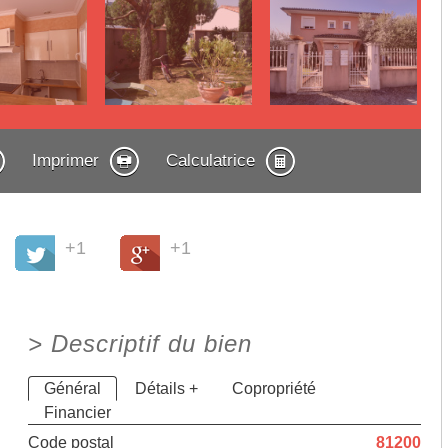
Imprimer
Calculatrice
+1
+1
>
Descriptif du bien
Général
Détails +
Copropriété
Financier
Code postal
81200