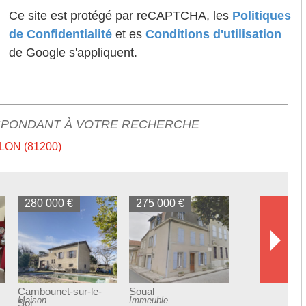
Ce site est protégé par reCAPTCHA, les
Politiques
de Confidentialité
et es
Conditions d'utilisation
de Google s'appliquent.
SPONDANT À VOTRE RECHERCHE
ON (81200)
280 000 €
275 000 €
Cambounet-sur-le-
Soual
Maison
Immeuble
Sor