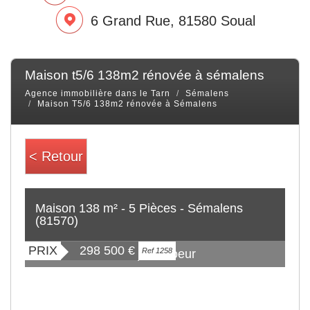
6 Grand Rue, 81580 Soual
maison t5/6 138m2 rénovée à sémalens
Agence immobilière dans le Tarn
Sémalens
Maison T5/6 138m2 rénovée à Sémalens
< Retour
Maison 138 m² - 5 Pièces - Sémalens
(81570)
PRIX
298 500
€
Ref 1258
Coup de coeur